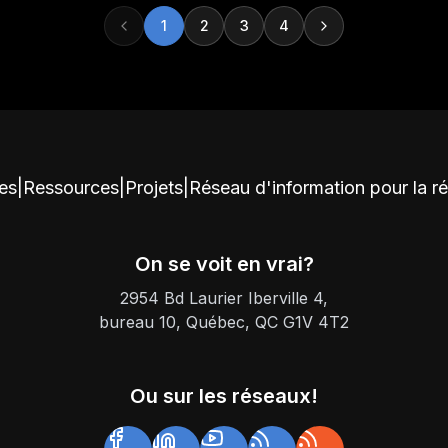
1
2
3
4
ces
|
Ressources
|
Projets
|
Réseau d'information pour la r
On se voit en vrai?
2954 Bd Laurier Iberville 4,
bureau 10, Québec, QC G1V 4T2
Ou sur les réseaux!