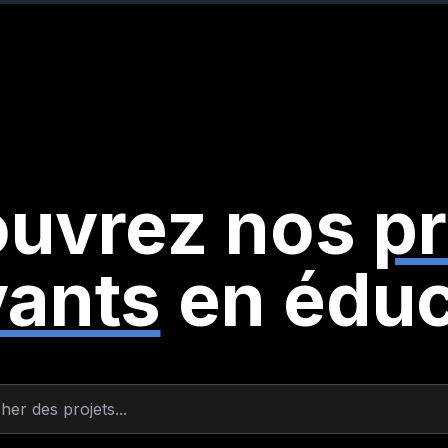
uvrez nos
pr
vants
en éduc