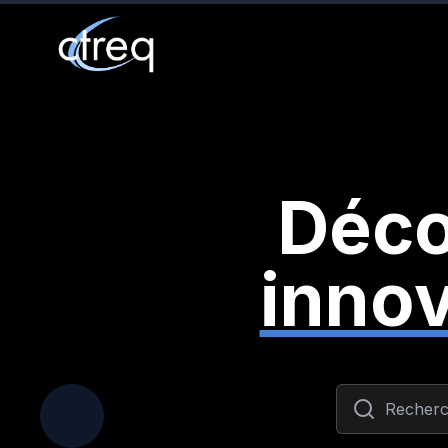
Déco
inno