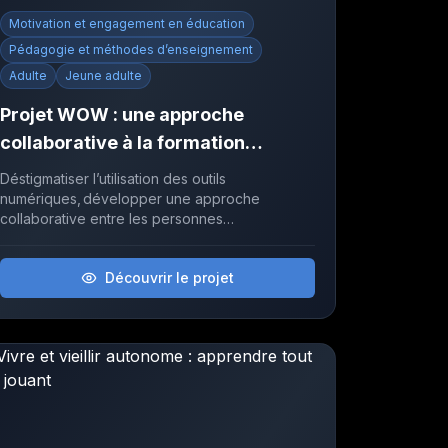
Motivation et engagement en éducation
Pédagogie et méthodes d’enseignement
Adulte
Jeune adulte
Projet WOW : une approche
collaborative à la formation
générale aux adultes pour le
Déstigmatiser l’utilisation des outils
développement de la compétence
numériques, développer une approche
collaborative entre les personnes
numérique
intervenantes et cultiver un environnement
capacitant pour les adultes en formation, tel est
Découvrir le projet
le pari du Projet WOW! Depuis cinq ans, il
rassemble plus de 120 membres du personnel
éducatif dans 15 centres de services scolaires
au profit de plus de 650 personnes
apprenantes.