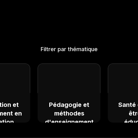
Filtrer par thématique
tion et
Pédagogie et
Santé 
ment en
méthodes
êtr
ation
d'enseignement
éduc