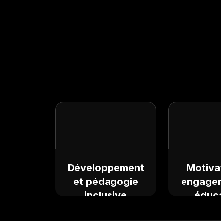
Développement
Motiva
et pédagogie
engage
inclusive
éduc