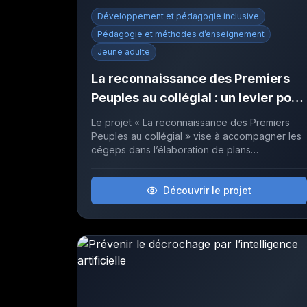
Développement et pédagogie inclusive
Pédagogie et méthodes d’enseignement
Jeune adulte
La reconnaissance des Premiers
Peuples au collégial : un levier pour
le développement
Le projet « La reconnaissance des Premiers
socioprofessionnel et la réussite
Peuples au collégial » vise à accompagner les
cégeps dans l’élaboration de plans
éducative
institutionnels inclusifs et culturellement
sécurisants pour favoriser la réussite éducative
Découvrir le projet
des étudiantes et étudiants autochtones et
lutter contre le racisme systémique.