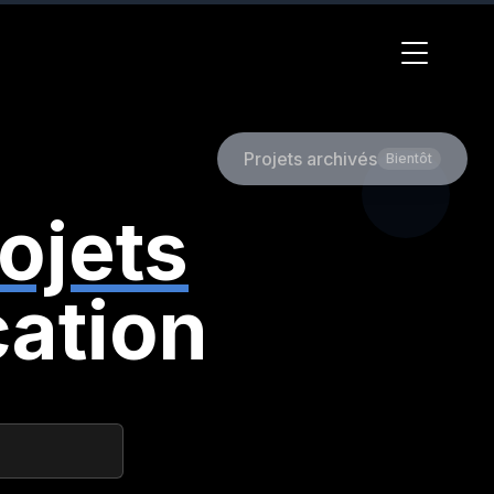
Projets archivés
Bientôt
ojets
ation