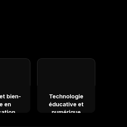
et bien-
Technologie
e en
éducative et
ation
numérique