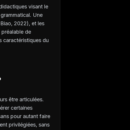
dactiques visant le
r grammatical. Une
Biao, 2022), et les
e préalable de
es caractéristiques du
?
rs être articulées.
sérer certaines
sans pour autant faire
ent privilégiées, sans