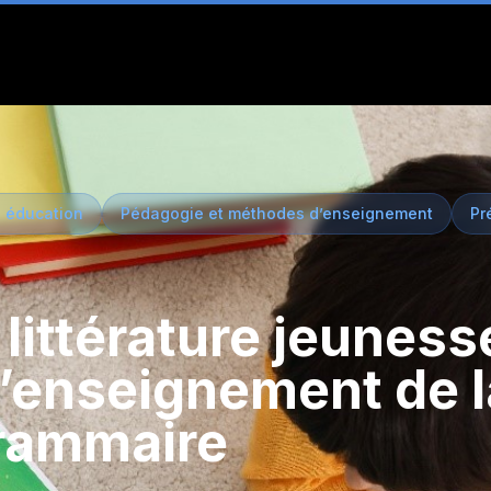
 éducation
Pédagogie et méthodes d’enseignement
Pr
a littérature jeunes
 l’enseignement de l
grammaire