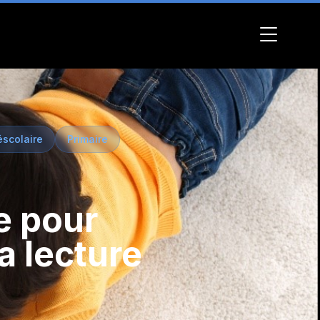
éscolaire
Primaire
se pour
a lecture