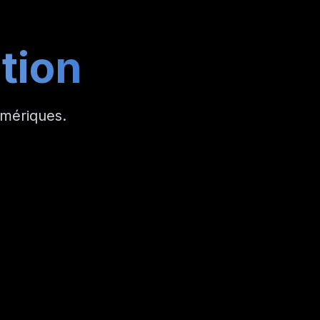
ation
umériques.