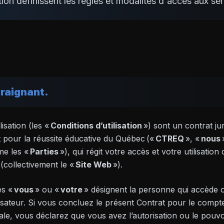
ation définissent les règles et modalités d'accès aux s
traignant.
lisation (les «
Conditions d’utilisation
») sont un contrat ju
t pour la réussite éducative du Québec («
CTREQ
», «
nous
me les «
Parties
»), qui régit votre accès et votre utilisation
 (collectivement le «
Site Web
»).
es «
vous
» ou «
votre
» désignent la personne qui accède ou
utilisateur. Si vous concluez le présent Contrat pour le comp
ale, vous déclarez que vous avez l’autorisation ou le pouvoi