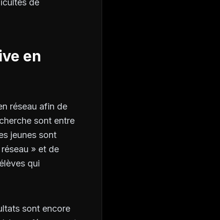
icultés de
ive en
n réseau afin de
echerche sont entre
des jeunes sont
 réseau » et de
élèves qui
ltats sont encore