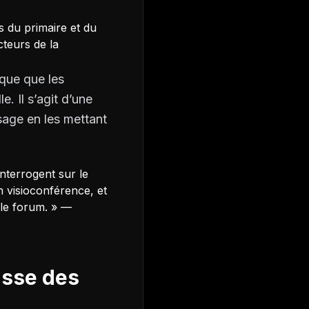
s du primaire et du
cteurs de la
ique que les
e. Il s’agit d’une
ssage en les mettant
nterrogent sur le
 visioconférence, et
 le forum. » —
usse des