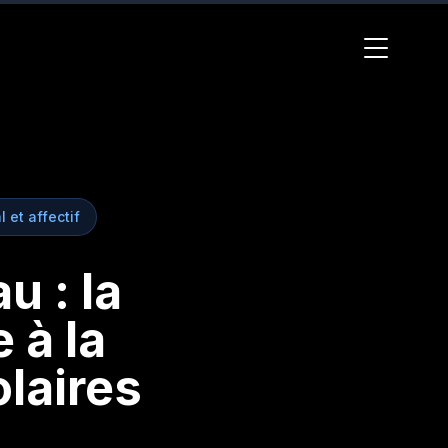
 et affectif
u : la
 à la
laires