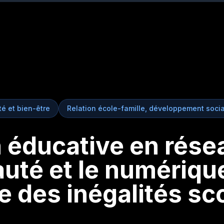
é et bien-être
Relation école-famille, développement social
 éducative en résea
té et le numérique
 des inégalités sco