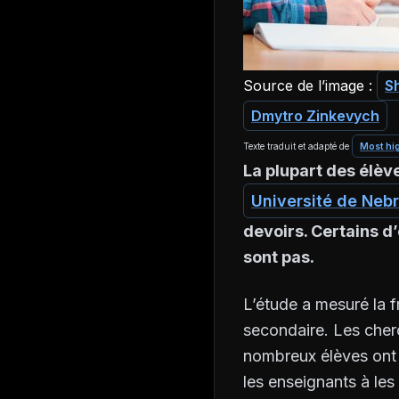
Source de l’image :
S
Dmytro Zinkevych
Texte traduit et adapté de
Most hig
La plupart des élève
Université de Neb
devoirs. Certains d
sont pas.
L’étude a mesuré la f
secondaire. Les cher
nombreux élèves ont d
les enseignants à les