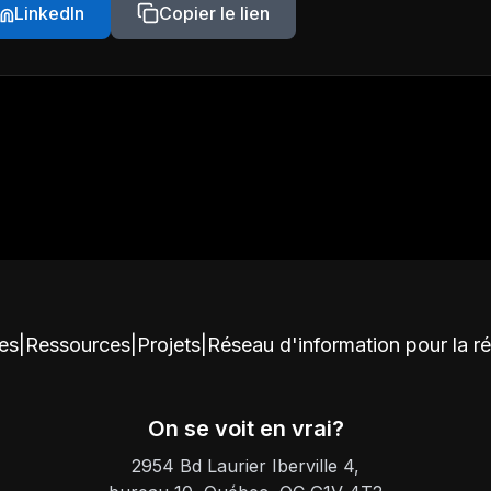
LinkedIn
Copier le lien
ces
|
Ressources
|
Projets
|
Réseau d'information pour la r
On se voit en vrai?
2954 Bd Laurier Iberville 4,