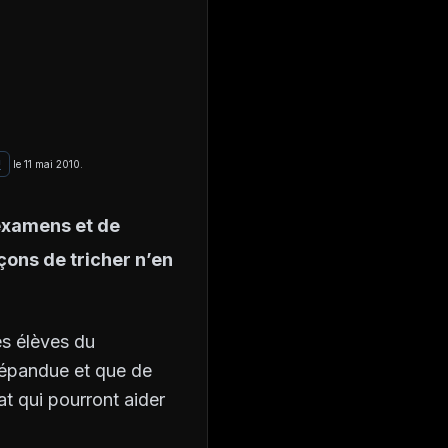
!
le 11 mai 2010.
’examens et de
çons de tricher n’en
es élèves du
répandue et que de
at qui pourront aider