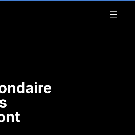
condaire
s
ont