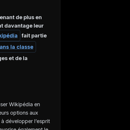
enant de plus en
nt davantage leur
kipédia
fait partie
ans la classe
es et de la
liser Wikipédia en
eurs options aux
 à développer l’esprit
favorise également le