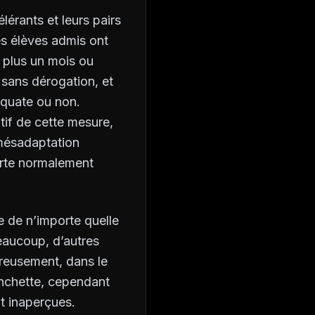
élérants et leurs pairs
es élèves admis ont
u plus un mois ou
sans dérogation, et
équate ou non.
tif de cette mesure,
 mésadaptation
horte normalement
ue de n’importe quelle
eaucoup, d’autres
ureusement, dans le
anchette, cependant
nt inaperçues.