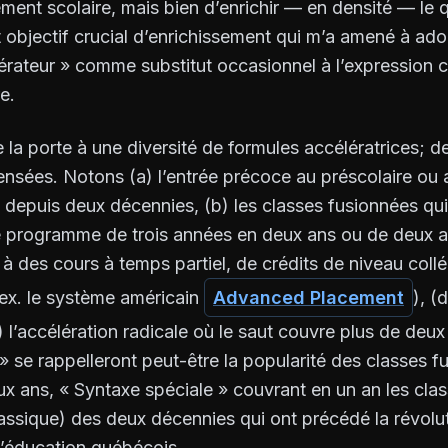
ment scolaire, mais bien d’enrichir — en densité — le q
 objectif crucial d’enrichissement qui m’a amené à ado
érateur » comme substitut occasionnel à l’expression 
e.
 la porte à une diversité de formules accélératrices; de
nsées. Notons (a) l’entrée précoce au préscolaire ou a
depuis deux décennies, (b) les classes fusionnées qui
e programme de trois années en deux ans ou de deux a
e à des cours à temps partiel, de crédits de niveau collé
ex. le système américain
Advanced Placement
), (
 l’accélération radicale où le saut couvre plus de deux
» se rappelleront peut-être la popularité des classes f
x ans, « Syntaxe spéciale » couvrant en un an les cla
sique) des deux décennies qui ont précédé la révolutio
’éducation québécois.