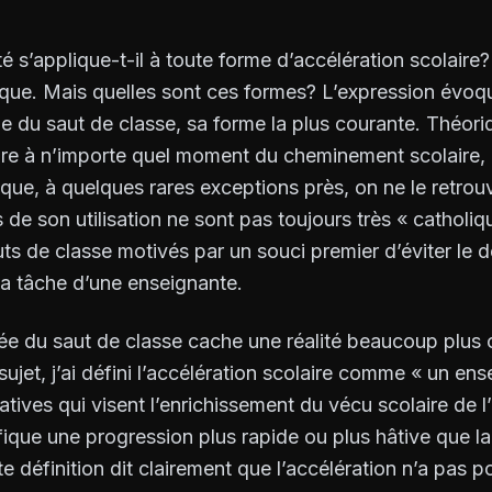
té s’applique-t-il à toute forme d’accélération scolaire
rique. Mais quelles sont ces formes? L’expression év
ge du saut de classe, sa forme la plus courante. Théor
ire à n’importe quel moment du cheminement scolaire,
atique, à quelques rares exceptions près, on ne le retr
s de son utilisation ne sont pas toujours très « catholiq
uts de classe motivés par un souci premier d’éviter le
la tâche d’une enseignante.
e du saut de classe cache une réalité beaucoup plus
sujet, j’ai défini l’accélération scolaire comme « un en
tives qui visent l’enrichissement du vécu scolaire de l’
fique une progression plus rapide ou plus hâtive que l
te définition dit clairement que l’accélération n’a pas 