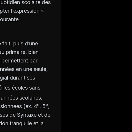
uotidien scolaire des
pter l’expression «
courante
 fait, plus d’une
u primaire, bien
 permettent par
nnées en une seule,
gial durant ses
d) les écoles sans
 années scolaires.
e
e
usionnées (ex. 4
, 5
,
sses de Syntaxe et de
n tranquille et la