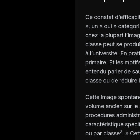
Ce constat d’efficaci
», un « oui » catégo
chez la plupart l’ima
classe peut se produ
à l’université. En pr
primaire. Et les motif
entendu parler de sa
classe ou de réduire 
Cette image spontané
volume ancien sur le 
procédures administra
caractéristique spéci
2
ou par classe
. » Cet