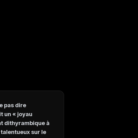
e pas dire
it un « joyau
nt dithyrambique à
talentueux sur le