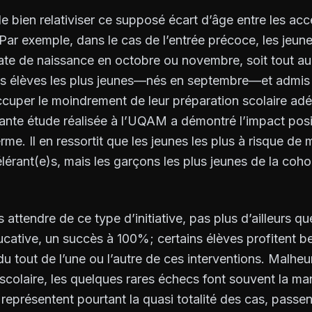
 de bien relativiser ce supposé écart d’âge entre les acc
Par exemple, dans le cas de l’entrée précoce, les jeun
date de naissance en octobre ou novembre, soit tout a
s élèves les plus jeunes—nés en septembre—et admis 
ccuper le moindrement de leur préparation scolaire ad
tante étude réalisée à l’UQAM a démontré l’impact posi
rme. Il en ressortit que les jeunes les plus à risque de
élérant(e)s, mais les garçons les plus jeunes de la co
as attendre de ce type d’initiative, pas plus d’ailleurs q
ucative, un succès à 100%; certains élèves profitent b
 tout de l’une ou l’autre de ces interventions. Malhe
 scolaire, les quelques rares échecs font souvent la m
i représentent pourtant la quasi totalité des cas, passe