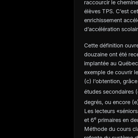
raccourcir le chemine
élèves TPS. C’est cet
enrichissement accél
d’accélération scolair
Cette définition ouvre
douzaine ont été rece
implantée au Québec 
exemple de couvrir l
(c) l’obtention, grâc
études secondaires (
degrés, ou encore (e)
Les lecteurs «séniors
e
et 6
primaires en deu
Méthode du cours clas
refonte du système d