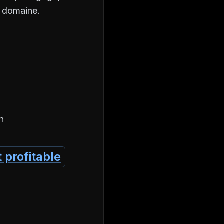
r domaine.
n
 profitable