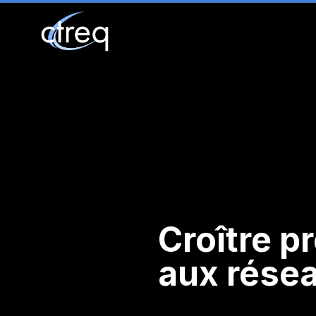
Croître p
aux rése