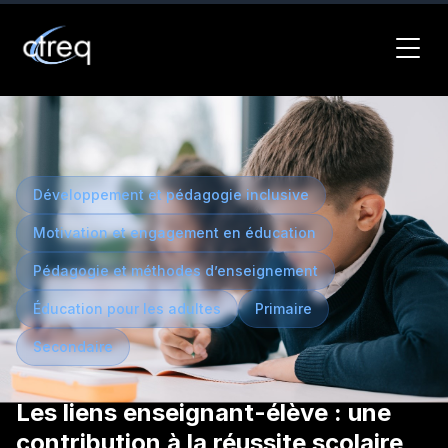
Développement et pédagogie inclusive
Motivation et engagement en éducation
Pédagogie et méthodes d’enseignement
Éducation pour les adultes
Primaire
Secondaire
Les liens enseignant-élève : une
contribution à la réussite scolaire