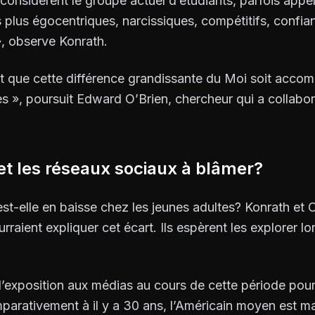
onsidèrent le groupe actuel d’étudiants, parfois appe
plus égocentriques, narcissiques, compétitifs, confiant
 », observe Konrath.
ant que cette différence grandissante du Moi soit acc
s », poursuit Edward O’Brien, chercheur qui a collabor
 et les réseaux sociaux à blâmer?
st-elle en baisse chez les jeunes adultes? Konrath et
rraient expliquer cet écart. Ils espèrent les explorer lo
’exposition aux médias au cours de cette période pourra
parativement à il y a 30 ans, l’Américain moyen est m