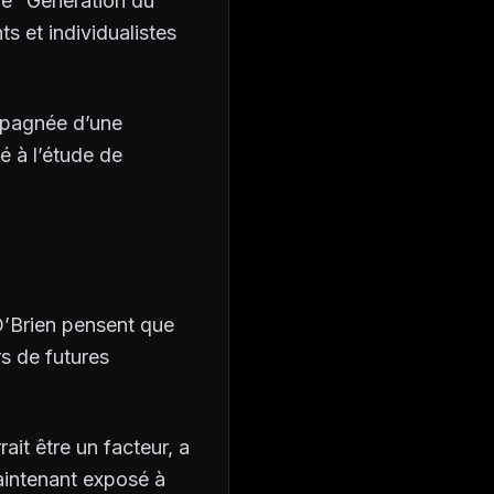
lé “Génération du
s et individualistes
ompagnée d’une
é à l’étude de
 O’Brien pensent que
rs de futures
it être un facteur, a
aintenant exposé à