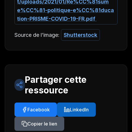
t/uploads/2021/01/Re%CC%81sum
e%CC%81-politique-e%CC%81duca
tion-PRISME-COVID-19-FR.pdf
Source de l’image:
Shutterstock
Partager cette
ressource
Facebook
LinkedIn
Copier le lien