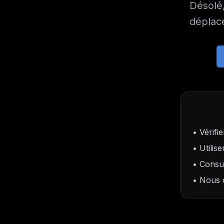
Désolé,
déplacé
• Vérifi
• Utilis
• Consul
• Nous c