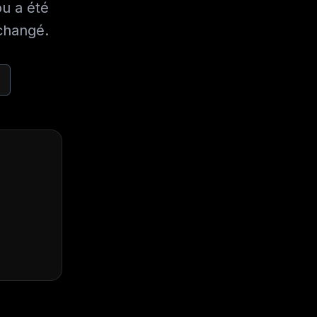
ou a été
 changé.