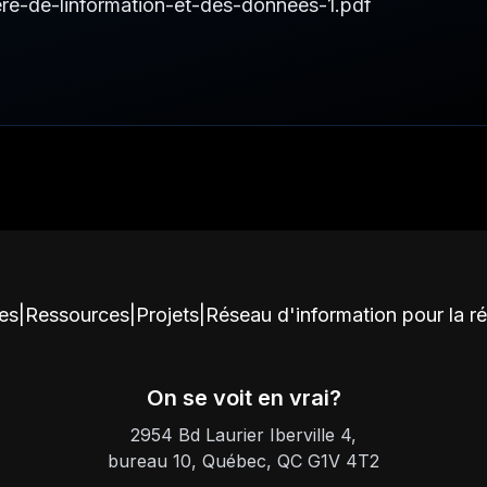
re-de-linformation-et-des-donnees-1.pdf
ces
|
Ressources
|
Projets
|
Réseau d'information pour la r
On se voit en vrai?
2954 Bd Laurier Iberville 4,
bureau 10, Québec, QC G1V 4T2